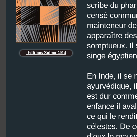
scribe du phar
censé communi
mainteneur de l
apparaître de
somptueux. Il s
Editions Zulma 2014
singe égyptien 
En Inde, il s
ayurvédique, i
est dur comme 
enfance il aval
ce qui le rend
célestes. De ce
d’eux le mauva