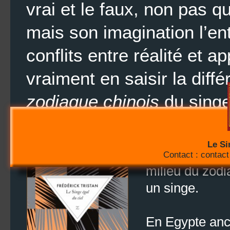
vrai et le faux, non pas q
mais son imagination l’e
conflits entre réalité et 
vraiment en saisir la diff
zodiaque chinois
du singe
caractéristiques psychol
Le Si
De grandes tra
Contact : contact 
milieu du zodi
un singe.
En Egypte anc